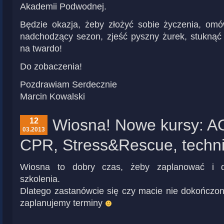
Akademii Podwodnej.
Będzie okazja, żeby złożyć sobie życzenia, om
nadchodzący sezon, zjeść pyszny żurek, stuknąć s
na twardo!
Do zobaczenia!
Pozdrawiam Serdecznie
Marcin Kowalski
Wiosna! Nowe kursy: A
12
03.2013
CPR, Stress&Rescue, techn
Wiosna to dobry czas, żeby zaplanować i d
szkolenia.
Dlatego zastanówcie się czy macie nie dokończon
zaplanujemy terminy