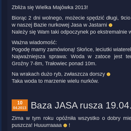
Zbliża się Wielka Majówka 2013!
Biorąc 2 dni wolnego, możecie spędzić długi, 9cio
w naszej Bazie nurkowej Jasa w Jastarni
Należy się Wam taki odpoczynek po ekstremalnie w
Ważna wiadomość:
Pogodę mamy zamówioną! Słońce, leciutki wiaterek
Najważniejsza sprawa: Woda w zatoce jest ter
Groźny 7-8m, Trałowiec ponad 10m.
Na wrakach dużo ryb, zwłaszcza dorszy
Taka woda to marzenie wielu nurków.
Baza JASA rusza 19.04.
10
04.2013
Zima w tym roku opóźniła wszystko o dobry mies
puszcza! Huuurraaaa
!