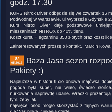
godz. 17.30
KURS Nitrox Diver odbędzie się we czwartek 16 m
Podwodnej w Warszawie, ul Wybrzeże Gdyńskie 2, 
Kurs Nitrox Diver daje podstawowe umiejęt
mieszaninach NITROX do 40% tlenu.
Koszt kursu + egzaminu 350 złotych oraz koszt licen
Zainteresowanych proszę o kontakt. Marcin Kowal
Baza Jasa sezon rozpo
07
05.2013
Pakiety :)
Najdłuższa w historii 9-cio dniowa majówka dobi
pogoda była super, nie wiało, świeciło słońce
nurkowania naprawdę udane. Wraczki prezentują s
tym, żeby jak
najwięcej osób mogło skorzystać z fajnych waru
dla Was nową, ciekawą ofertę.