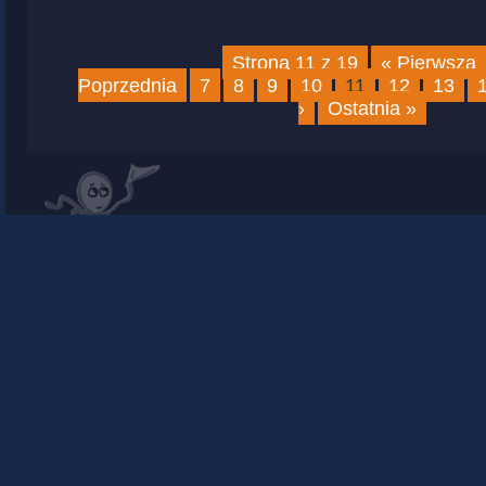
Strona 11 z 19
« Pierwsza
Poprzednia
7
8
9
10
11
12
13
›
Ostatnia »