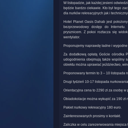
W listopadzie, jak każdej jesieni odwied
będzie bardzo ciekawie. Kto był tego zac
dla nurków rekreacyjnych jak i techniczny
Hotel Planet Oasis Dahab jest położony 
bezprzewodowy dostęp do Internetu. 
prysznicem. Z pokoi roztacza się wido
wentylator.
Proponujemy naprawdę ładne i wygodne p
Za dodatkową opłatą Goście ośrodka P
udogodnienia obejmują także wspólny salo
obiektu można uprawiać jeździectwo, win
Proponowany termin to 3 – 10 listopada 
Drugi tydzień 10-17 listopada nurkowania
Orientacyjna cena to 2290 zł za osobę 
Obiadokolacje można wykupić za 190 zł n
Pakiet nurkowy rekreacyjny 180 euro.
Zainteresowanych prosimy o kontakt.
Zaliczka w celu zarezerwowania miejsca t