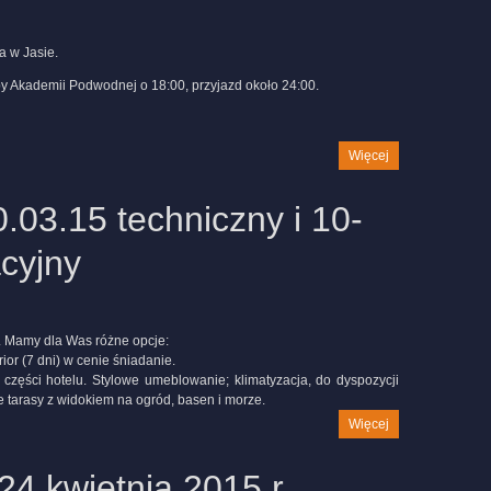
a w Jasie.
by Akademii Podwodnej o 18:00, przyjazd około 24:00.
Więcej
.03.15 techniczny i 10-
cyjny
 Mamy dla Was różne opcje:
ior (7 dni) w cenie śniadanie.
zęści hotelu. Stylowe umeblowanie; klimatyzacja, do dyspozycji
e tarasy z widokiem na ogród, basen i morze.
Więcej
24 kwietnia 2015 r.