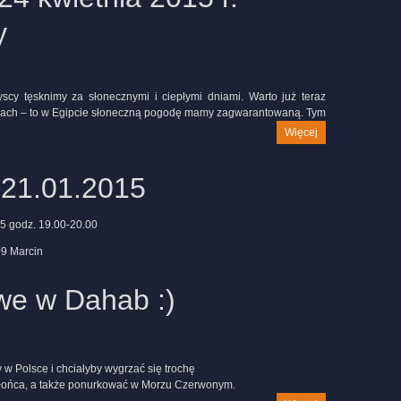
y
scy tęsknimy za słonecznymi i ciepłymi dniami. Warto już teraz
ach – to w Egipcie słoneczną pogodę mamy zagwarantowaną. Tym
Więcej
21.01.2015
5 godz. 19.00-20.00
09 Marcin
we w Dahab :)
y w Polsce i chciałyby wygrzać się trochę
słońca, a także ponurkować w Morzu Czerwonym.