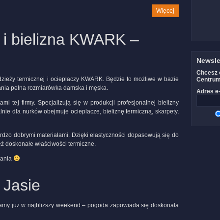
Więcej
 i bielizna KWARK –
Newsle
Chcesz 
dzieży termicznej i ocieplaczy KWARK. Będzie to możliwe w bazie
Centru
nia pełna rozmiarówka damska i męska.
Adres e-
mi tej firmy. Specjalizują się w produkcji profesjonalnej bielizny
nie dla nurków obejmuje ocieplacze, bieliznę termiczną, skarpety,
rdzo dobrymi materiałami. Dzięki elastyczności dopasowują się do
ież doskonałe właściwości termiczne.
wania
 Jasie
zamy już w najbliższy weekend – pogoda zapowiada się doskonała