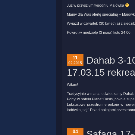
Już w przyszłym tygodniu Majówka
Mamy dla Was ofertę specjalną – Majówk
Wyjazd w czwartek (30 kwietnia) z siedzi
Powrót w niedzielę (3 maja) koło 24:00.
Dahab 3-10
11
02.2015
17.03.15 rekrea
Witam!
Tradycyjnie w marcu odwiedzamy Dahab.
Pobyt w hotelu Planet Oasis, pokoje super
Luksusowe przestronne pokoje w nowej c
lodówka, sejf. Przed pokojami przestronn
Safaga 17-
04