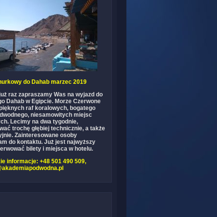
nurkowy do Dahab marzec 2019
 już raz zapraszamy Was na wyjazd do
go Dahab w Egipcie. Morze Czerwone
 pięknych raf koralowych, bogatego
odwodnego, niesamowitych miejsc
ch. Lecimy na dwa tygodnie,
ać trochę głębiej technicznie, a także
yjnie. Zainteresowane osoby
m do kontaktu. Już jest najwyższy
erwować bilety i miejsca w hotelu.
e informacje: +48 501 490 509,
@akademiapodwodna.pl