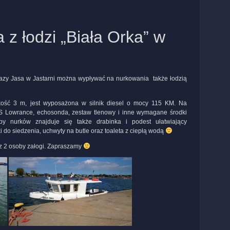
z łodzi „Biała Orka” w
z bazy Jasa w Jastarni można wypływać na nurkowania także łodzią
ość 3 m, jest wyposażona w silnik diesel o mocy 115 KM. Na
S Lowrance, echosonda, zestaw tlenowy i inne wymagane środki
by nurków znajduje się także drabinka i podest ułatwiający
 do siedzenia, uchwyty na butle oraz toaleta z ciepłą wodą
z 2 osoby załogi. Zapraszamy