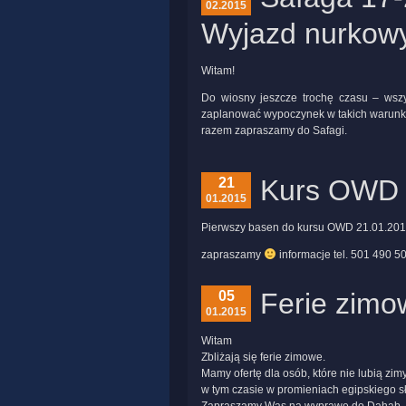
02.2015
Wyjazd nurkow
Witam!
Do wiosny jeszcze trochę czasu – wszy
zaplanować wypoczynek w takich warunk
razem zapraszamy do Safagi.
Kurs OWD 
21
01.2015
Pierwszy basen do kursu OWD 21.01.201
zapraszamy
informacje tel. 501 490 5
Ferie zimo
05
01.2015
Witam
Zbliżają się ferie zimowe.
Mamy ofertę dla osób, które nie lubią zim
w tym czasie w promieniach egipskiego 