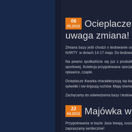
Ocieplacze
06
05.2015
uwaga zmiana!
Zmiana bazy jeśli chodzi o testowanie o
NARTY w dniach 14-17 maja. Do testowa
Na pewno spotkaliście się już z produkta
sportowej. Kolekcja przygotowana specjal
rękawice, czapki.
Ocieplacze Kwarka charakteryzują się ba
sylwetki i nie krępują ruchów. Mają równ
Zachęcamy do odwiedzenia bazy i testo
Majówka w
22
04.2015
Przygotowania w bazie Jasa trwają, rus
zapraszamy serdecznie!