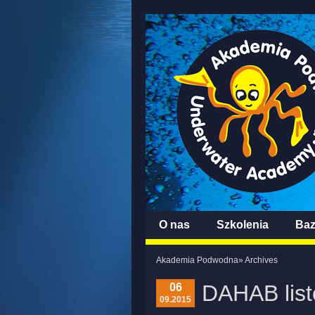
O nas
Szkolenia
Ba
Akademia Podwodna
» Archives
DAHAB list
06
09.2015