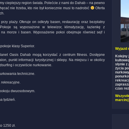
zimy cieplejszy region świata. Polećcie z nami do Dahab – na pewno
hęcać nie trzeba, kto nie był koniecznie musi to nadrobić
Oferta
ch.
przy plaży. Oferuje on odkryty basen, restaurację oraz bezpłatny
Pokoje są wyposażone w telewizor, klimatyzację, łazienkę z
k na morze i basen. Wyposażenie pokoi obejmuje również sejf i
okoje klasy Superior.
Wyjazd 
lanet Oasis Dahab mogą korzystać z centrum fitness. Dostępne
Kolejny
n, punkt informacji turystycznej i sklepy. Na miejscu i w okolicy
kultowe
słynie z
dsurfing i oczywiście nurkowanie.
życia p
nurkowy
nurkowania techniczne.
ponurkow
rekreac
 rekreacyjne.
zaprasza
czas rez
w pokoju dwuosobowym.
Wszystki
a tydzień.
marcin
o 1250 zł.